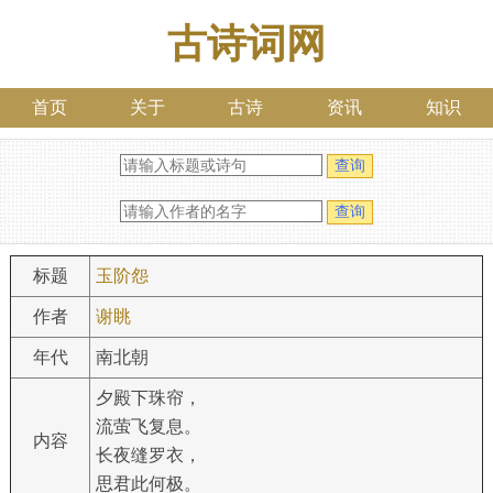
古诗词网
首页
关于
古诗
资讯
知识
标题
玉阶怨
作者
谢眺
年代
南北朝
夕殿下珠帘，
流萤飞复息。
内容
长夜缝罗衣，
思君此何极。