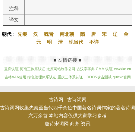
注释
译文
朝代
：
先秦
汉
魏晋
南北朝
隋
唐
宋
辽
金
元
明
清
现当代
不详
■ 友情链接 ■
重庆认证
河南三体系认证
太原网站制作公司
古汉字字典
CMMI认证
evwkko.cn
.
吉林AAA信用
绿色管理体系认证
重庆三体系认证
DDOS攻击测试
quickq官网
古诗网 -
古诗词网
古诗词网收集先秦至当代四千余位中国著名诗词作家的著名诗词
六万余首 本站内容仅供大家学习参考
唐诗宋词网
商务
资讯