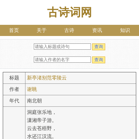
古诗词网
首页
关于
古诗
资讯
知识
标题
新亭渚别范零陵云
作者
谢眺
年代
南北朝
洞庭张乐地，
潇湘帝子游。
云去苍梧野，
水还江汉流。