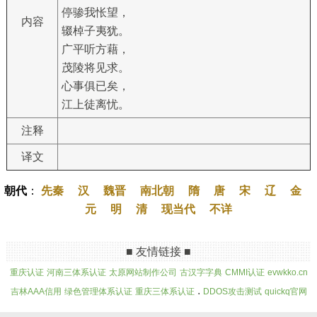
停骖我怅望，
内容
辍棹子夷犹。
广平听方藉，
茂陵将见求。
心事俱已矣，
江上徒离忧。
注释
译文
朝代
：
先秦
汉
魏晋
南北朝
隋
唐
宋
辽
金
元
明
清
现当代
不详
■ 友情链接 ■
重庆认证
河南三体系认证
太原网站制作公司
古汉字字典
CMMI认证
evwkko.cn
.
吉林AAA信用
绿色管理体系认证
重庆三体系认证
DDOS攻击测试
quickq官网