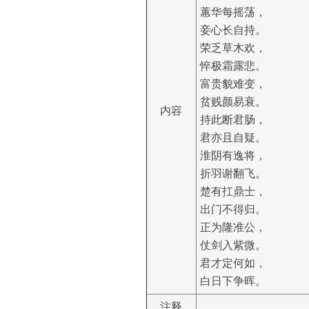
蕙华每摇荡，
妾心长自持。
荣乏草木欢，
悴极霜露悲。
富贵貌难变，
贫贱颜易衰。
内容
持此断君肠，
君亦且自疑。
淮阴有逸将，
折羽谢翻飞。
楚有扛鼎士，
出门不得归。
正为隆准公，
仗剑入紫微。
君才定何如，
白日下争晖。
注释