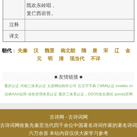
既欢东岭唱，
复伫西岩答。
注释
译文
朝代
：
先秦
汉
魏晋
南北朝
隋
唐
宋
辽
金
元
明
清
现当代
不详
■ 友情链接 ■
重庆认证
河南三体系认证
太原网站制作公司
古汉字字典
CMMI认证
evwkko.cn
.
吉林AAA信用
绿色管理体系认证
重庆三体系认证
DDOS攻击测试
quickq官网
古诗网 -
古诗词网
古诗词网收集先秦至当代四千余位中国著名诗词作家的著名诗词
六万余首 本站内容仅供大家学习参考