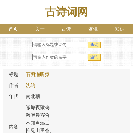
古诗词网
首页
关于
古诗
资讯
知识
标题
石塘濑听猿
作者
沈约
年代
南北朝
噭噭夜猿鸣，
溶溶晨雾合。
不知声远近，
内容
惟见山重沓。