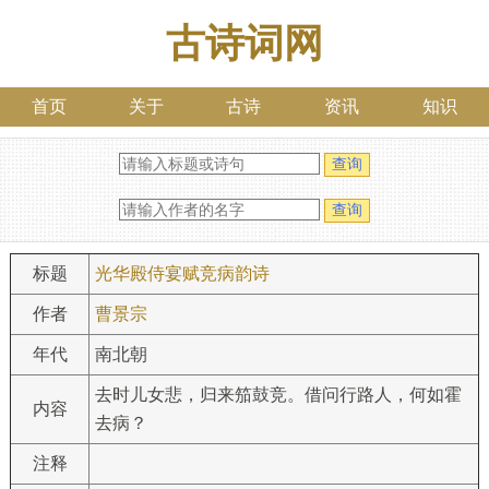
古诗词网
首页
关于
古诗
资讯
知识
标题
光华殿侍宴赋竞病韵诗
作者
曹景宗
年代
南北朝
去时儿女悲，归来笳鼓竞。借问行路人，何如霍
内容
去病？
注释