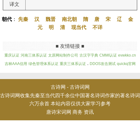
译文
朝代
：
先秦
汉
魏晋
南北朝
隋
唐
宋
辽
金
元
明
清
现当代
不详
■ 友情链接 ■
重庆认证
河南三体系认证
太原网站制作公司
古汉字字典
CMMI认证
evwkko.cn
.
吉林AAA信用
绿色管理体系认证
重庆三体系认证
DDOS攻击测试
quickq官网
古诗网 -
古诗词网
古诗词网收集先秦至当代四千余位中国著名诗词作家的著名诗词
六万余首 本站内容仅供大家学习参考
唐诗宋词网
商务
资讯