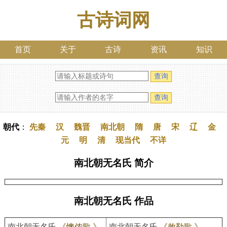
古诗词网
首页
关于
古诗
资讯
知识
朝代
：
先秦
汉
魏晋
南北朝
隋
唐
宋
辽
金
元
明
清
现当代
不详
南北朝无名氏 简介
南北朝无名氏 作品
南北朝无名氏
《懊侬歌 》
南北朝无名氏
《敕勒歌 》