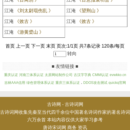
江淹
《刘太尉琨伤乱 》
江淹
《望荆山 》
江淹
《效古 》
江淹
《效古 》
江淹
《游黄檗山 》
首页 上一页 下一页 末页 页次:1/1页 共7条记录 120条/每页
转向
■ 友情链接 ■
重庆认证
河南三体系认证
太原网站制作公司
古汉字字典
CMMI认证
evwkko.cn
.
吉林AAA信用
绿色管理体系认证
重庆三体系认证
DDOS攻击测试
quickq官网
古诗网 -
古诗词网
古诗词网收集先秦至当代四千余位中国著名诗词作家的著名诗词
六万余首 本站内容仅供大家学习参考
唐诗宋词网
商务
资讯