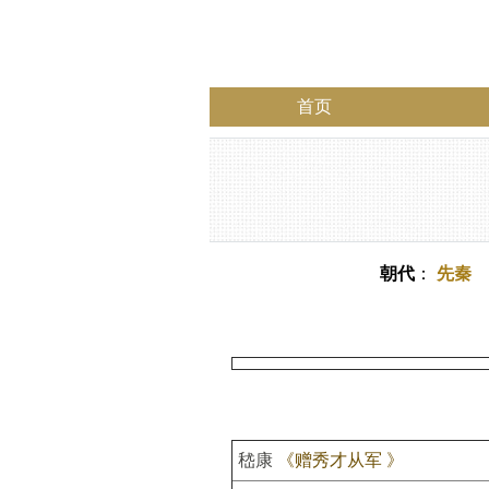
首页
朝代
：
先秦
嵇康
《赠秀才从军 》