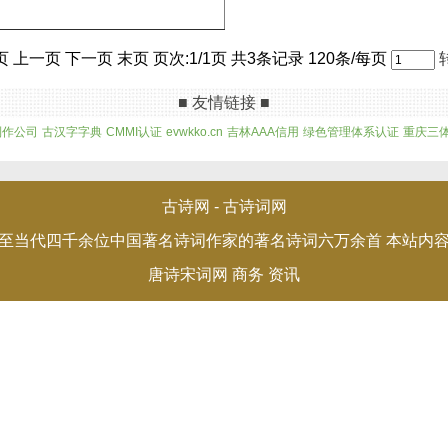
页 上一页 下一页 末页 页次:1/1页 共3条记录 120条/每页
■ 友情链接 ■
制作公司
古汉字字典
CMMI认证
evwkko.cn
吉林AAA信用
绿色管理体系认证
重庆三
古诗网 -
古诗词网
至当代四千余位中国著名诗词作家的著名诗词六万余首 本站内
唐诗宋词网
商务
资讯