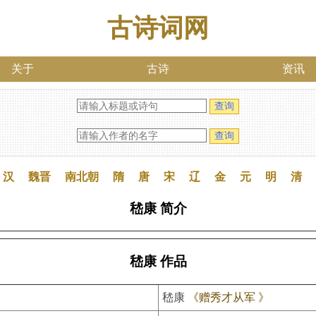
古诗词网
关于
古诗
资讯
汉
魏晋
南北朝
隋
唐
宋
辽
金
元
明
清
嵇康 简介
嵇康 作品
嵇康
《赠秀才从军 》