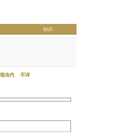
知识
现当代
不详